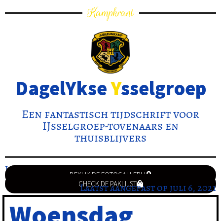
Kampkrant
DagelYkse
Y
sselgroep
Een fantastisch tijdschrift voor
IJsselgroep-tovenaars en
thuisblijvers
Jaargang 76
BEKIJK DE FOTOGALLERIJ
CHECK DE PAKLIJST
Laatst aangepast op juli 6, 2021
Woensdag