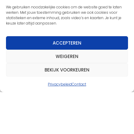
Snel naar
We gebruiken noodzakelijke cookies om de website goed te laten
werken. Met jouw toestemming gebruiken we ook cookies voor
statistieken en externe inhoud, zoals video’s en kaarten. Je kunt je
keuze later altijd aanpassen.
ACCEPTEREN
WEIGEREN
BEKIJK VOORKEUREN
Privacybeleid
Contact
Lidmaatschap
Vrijwilliger worden
Verhuur