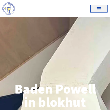
Baden Powell
in blokhut