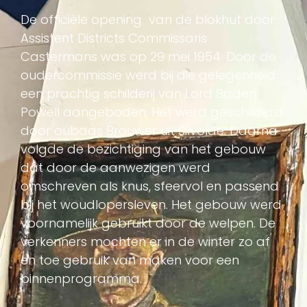
De officiële opening van de blokhut door
Assistent Districts Commissaris
Castermans was op 29 mei 1954. Door de
oudercommissie werd bij die gelegenheid
een prachtig schilderij van Lord Baden
Powell aangeboden. Het werd geschilderd
door oubaas Brouwer uit Silvolde. Daarna
volgde de bezichtiging van het gebouw
dat door de aanwezigen werd
omschreven als knus, sfeervol en passend
bij het woudlopersleven. Het gebouw werd
voornamelijk gebruikt door de welpen. De
verkenners mochten er in de winter zo af
en toe gebruik van maken voor een
binnenprogramma.