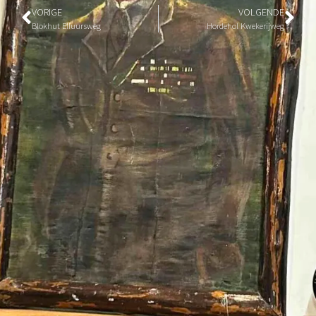
VORIGE
VOLGENDE
Blokhut Elfuursweg
Hordehol Kwekerijweg