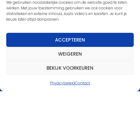
We gebruiken noodzakelijke cookies om de website goed te laten
werken. Met jouw toestemming gebruiken we ook cookies voor
statistieken en externe inhoud, zoals video’s en kaarten. Je kunt je
keuze later altijd aanpassen.
ACCEPTEREN
Nieuwsbrief
WEIGEREN
Meld je aan voor de nieuwsbrief en blijf
BEKIJK VOORKEUREN
op de hoogte van de laatste
ontwikkelingen binnen onze
Privacybeleid
Contact
scoutinggroep.
MELD JE AAN
Partners van Scouting
IJsselgroep