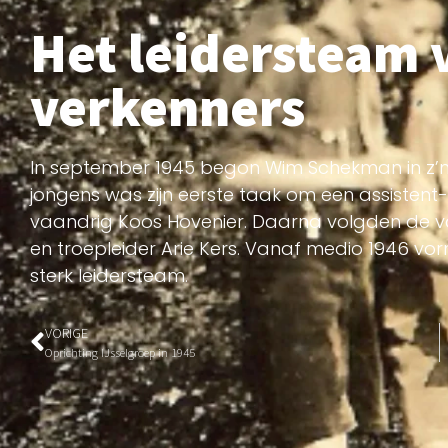
Het leidersteam 
verkenners
In september 1945 begon Wim Schekman in z’n 
jongens was zijn eerste taak om een assistent-
vaandrig Koos Hovenier. Daarna volgden de v
en troepleider Arie Kers. Vanaf medio 1946 vo
sterk leidersteam.
VORIGE
Oprichting IJsselgroep in 1945