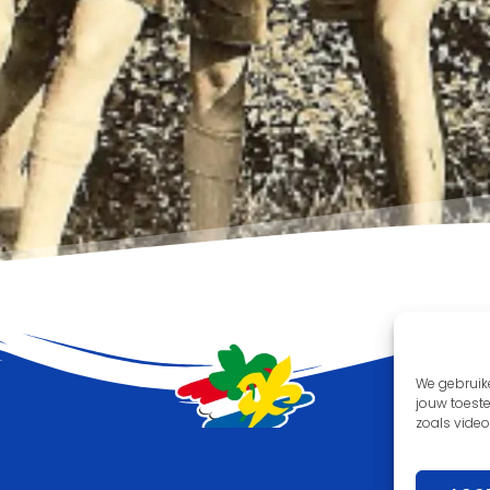
We gebruik
jouw toest
zoals video