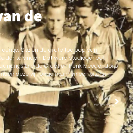
van de
eentje. Gezien de grote toeloop van
leider te vinden. Dat werd studiegenoot
aandrigs Eric de Groot en Henk Meedendorp
rmden deze vijf jonge mannen een uiterst
VOLGENDE
Welpenleiding