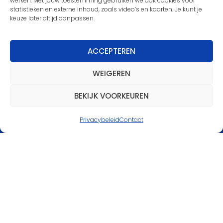
werken. Met jouw toestemming gebruiken we ook cookies voor
statistieken en externe inhoud, zoals video’s en kaarten. Je kunt je
keuze later altijd aanpassen.
Nieuwsbrief
ACCEPTEREN
Meld je aan voor de nieuwsbrief en blijf
WEIGEREN
op de hoogte van de laatste
ontwikkelingen binnen onze
BEKIJK VOORKEUREN
scoutinggroep.
Privacybeleid
Contact
MELD JE AAN
Partners van Scouting
IJsselgroep