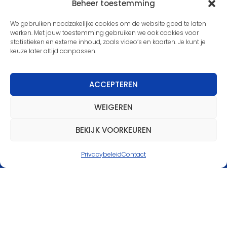
Beheer toestemming
We gebruiken noodzakelijke cookies om de website goed te laten
werken. Met jouw toestemming gebruiken we ook cookies voor
statistieken en externe inhoud, zoals video’s en kaarten. Je kunt je
keuze later altijd aanpassen.
Nieuwsbrief
ACCEPTEREN
Meld je aan voor de nieuwsbrief en blijf
WEIGEREN
op de hoogte van de laatste
ontwikkelingen binnen onze
BEKIJK VOORKEUREN
scoutinggroep.
Privacybeleid
Contact
MELD JE AAN
Partners van Scouting
IJsselgroep