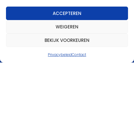
Nieuwsbrief
ACCEPTEREN
Meld je aan voor de nieuwsbrief en blijf
WEIGEREN
op de hoogte van de laatste
ontwikkelingen binnen onze
BEKIJK VOORKEUREN
scoutinggroep.
Privacybeleid
Contact
MELD JE AAN
Partners van Scouting
IJsselgroep
Meer informatie over onze partners