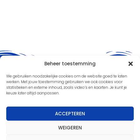
Beheer toestemming
We gebruiken noodzakelijke cookies om de website goed te laten
werken. Met jouw toestemming gebruiken we ook cookies voor
statistieken en externe inhoud, zoals video’s en kaarten. Je kunt je
keuze later altijd aanpassen.
Nieuwsbrief
ACCEPTEREN
Meld je aan voor de nieuwsbrief en blijf
WEIGEREN
op de hoogte van de laatste
ontwikkelingen binnen onze