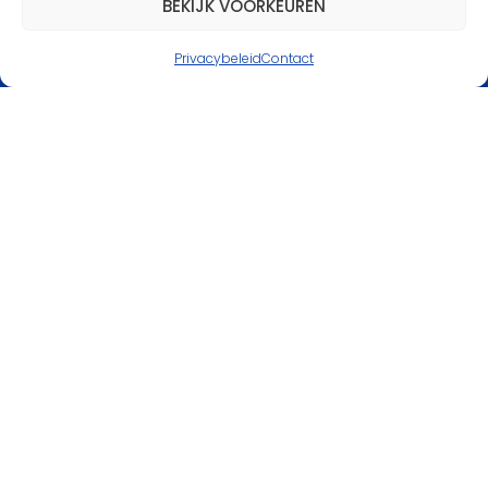
BEKIJK VOORKEUREN
scoutinggroep.
Privacybeleid
Contact
MELD JE AAN
Partners van Scouting
IJsselgroep
Meer informatie over onze partners
Scouting IJsselgroep
Kwekerijweg 5
7213AX Gorssel