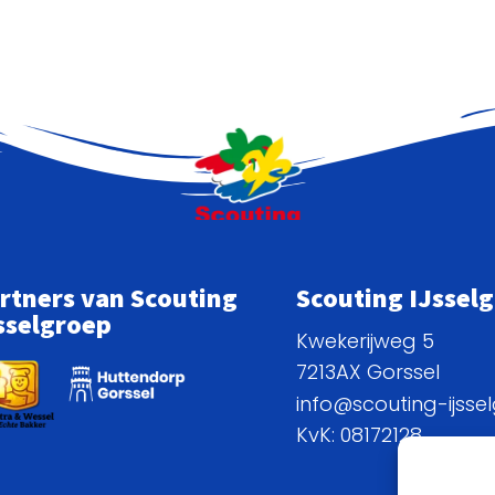
rtners van Scouting
Scouting IJssel
sselgroep
Kwekerijweg 5
7213AX Gorssel
info@scouting-ijssel
KvK: 08172128