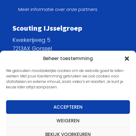
Meer informatie over onze partners
Scouting IJsselgroep
Kwekerijweg 5
7213AX Gorssel
info@scouting-ijsselgroep.nl
Beheer toestemming
KvK: 08172128
We gebruiken noodzakelijke cookies om de website goed te laten
werken. Met jouw toestemming gebruiken we ook cookies voor
statistieken en externe inhoud, zoals video’s en kaarten. Je kunt je
keuze later altijd aanpassen.
Scouting IJsselgroep is onderscheiden met een
ACCEPTEREN
Koninklijke Erepenning.
WEIGEREN
Disclaimer
Privacy
Contact
Pers
BEKIJK VOORKEUREN