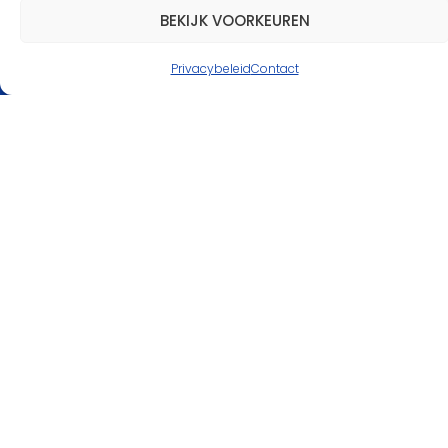
ontwikkelingen binnen onze
BEKIJK VOORKEUREN
scoutinggroep.
Privacybeleid
Contact
MELD JE AAN
Partners van Scouting
IJsselgroep
Meer informatie over onze partners
Scouting IJsselgroep
Kwekerijweg 5