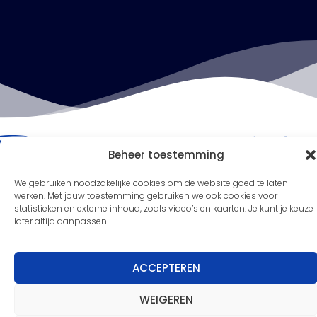
Beheer toestemming
We gebruiken noodzakelijke cookies om de website goed te laten
werken. Met jouw toestemming gebruiken we ook cookies voor
statistieken en externe inhoud, zoals video’s en kaarten. Je kunt je keuze
later altijd aanpassen.
Nieuwsbrief
ACCEPTEREN
Meld je aan voor de nieuwsbrief en blijf
WEIGEREN
op de hoogte van de laatste