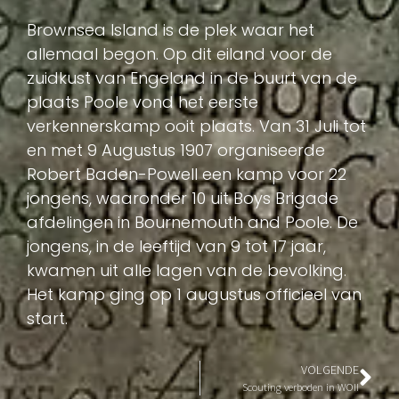
Brownsea Island is de plek waar het
allemaal begon. Op dit eiland voor de
zuidkust van Engeland in de buurt van de
plaats Poole vond het eerste
verkennerskamp ooit plaats. Van 31 Juli tot
en met 9 Augustus 1907 organiseerde
Robert Baden-Powell een kamp voor 22
jongens, waaronder 10 uit Boys Brigade
afdelingen in Bournemouth and Poole. De
jongens, in de leeftijd van 9 tot 17 jaar,
kwamen uit alle lagen van de bevolking.
Het kamp ging op 1 augustus officieel van
start.
VOLGENDE
Scouting verboden in WOII