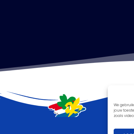
We gebruik
jouw toest
zoals video